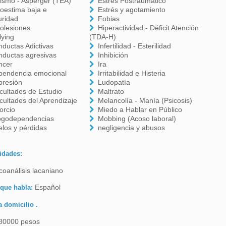
ismo - Asperger (TEA)
Estrés Postraumático
oestima baja e
Estrés y agotamiento
uridad
Fobias
olesiones
Hiperactividad - Déficit Atención
lying
(TDA-H)
ductas Adictivas
Infertilidad - Esterilidad
nductas agresivas
Inhibición
ncer
Ira
pendencia emocional
Irritabilidad e Histeria
presión
Ludopatía
icultades de Estudio
Maltrato
icultades del Aprendizaje
Melancolía - Manía (Psicosis)
orcio
Miedo a Hablar en Público
ogodependencias
Mobbing (Acoso laboral)
los y pérdidas
negligencia y abusos
idades:
coanálisis lacaniano
Español
 que habla:
a domicilio .
80000 pesos