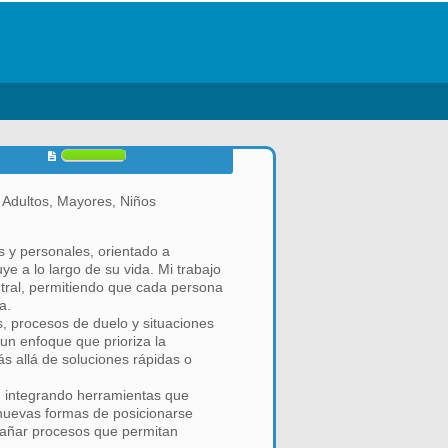
 Adultos, Mayores, Niños
 y personales, orientado a
ye a lo largo de su vida. Mi trabajo
tral, permitiendo que cada persona
a.
s, procesos de duelo y situaciones
 un enfoque que prioriza la
s allá de soluciones rápidas o
, integrando herramientas que
 nuevas formas de posicionarse
ompañar procesos que permitan