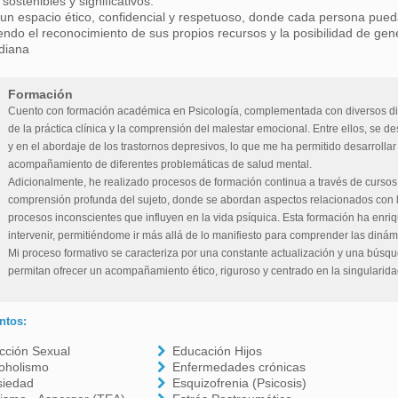
sostenibles y significativos.
un espacio ético, confidencial y respetuoso, donde cada persona pueda
endo el reconocimiento de sus propios recursos y la posibilidad de gen
idiana
Formación
Cuento con formación académica en Psicología, complementada con diversos dip
de la práctica clínica y la comprensión del malestar emocional. Entre ellos, se d
y en el abordaje de los trastornos depresivos, lo que me ha permitido desarrollar
acompañamiento de diferentes problemáticas de salud mental.
Adicionalmente, he realizado procesos de formación continua a través de cursos
comprensión profunda del sujeto, donde se abordan aspectos relacionados con la 
procesos inconscientes que influyen en la vida psíquica. Esta formación ha enr
intervenir, permitiéndome ir más allá de lo manifiesto para comprender las diná
Mi proceso formativo se caracteriza por una constante actualización y una bús
permitan ofrecer un acompañamiento ético, riguroso y centrado en la singularid
ntos:
cción Sexual
Educación Hijos
oholismo
Enfermedades crónicas
siedad
Esquizofrenia (Psicosis)