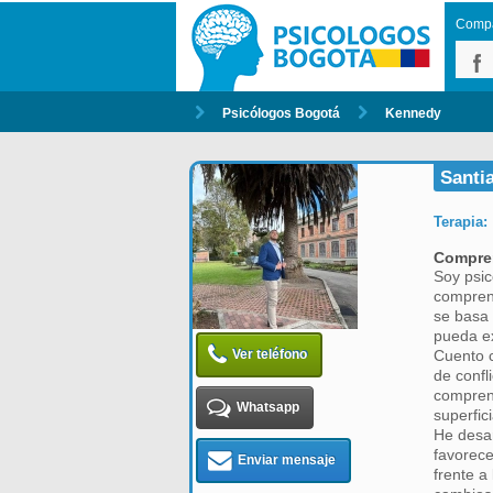
Compar
Psicólogos Bogotá
Kennedy
Santi
Terapia:
Compren
Soy psic
comprend
se basa 
pueda ex
Ver teléfono
Cuento c
de confl
comprens
Whatsapp
superfici
He desar
favorece
Enviar mensaje
frente a