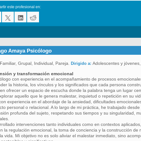
tir este profesional en:
ago Amaya Psicólogo
Familiar, Grupal, Individual, Pareja.
Adolescentes y jóvenes,
Dirigido a:
sión y transformación emocional
ólogo con experiencia en el acompañamiento de procesos emocionales
er la historia, los vínculos y los significados que cada persona constru
en ofrecer un espacio de escucha donde la palabra tenga un lugar cen
plorar aquello que le genera malestar, inquietud o repetición en su vid
on experiencia en el abordaje de la ansiedad, dificultades emocionale
icto personal o relacional. A lo largo de mi práctica, he trabajado desde
ión profunda del sujeto, respetando sus tiempos y su singularidad, má
ales.
rollado intervenciones tanto individuales como en contextos aplicados
n la regulación emocional, la toma de conciencia y la construcción de
 la vida. Mi objetivo no es solo aliviar el malestar inmediato, sino ac