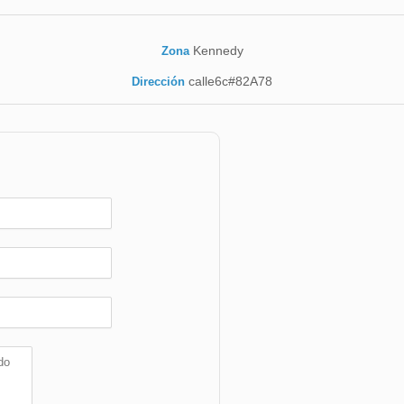
Kennedy
Zona
calle6c#82A78
Dirección