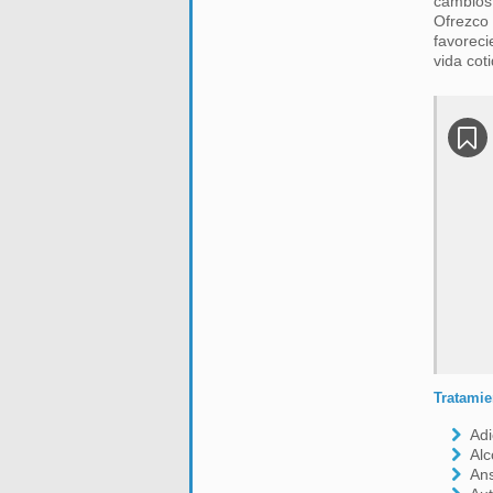
cambios 
Ofrezco 
favoreci
vida cot
Tratamie
Adi
Alc
An