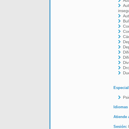
Aut
Aut
inseg
Aut
Bul
Con
Co
Cá
De
De
Dif
Dif
Div
Dr
Due
Especial
Psi
Idiomas
Atiende 
Sesión: