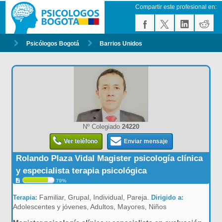
Compartir este profesional en:
Psicólogos Bogotá
Barrios Unidos
Nº Colegiado
24220
Ver teléfono
Enviar mensaje
Rolando Plaza Vidal Magister psicología clínica
y especialista terapia psicológica
79%
Familiar, Grupal, Individual, Pareja.
Terapia:
Dirigido a:
Adolescentes y jóvenes, Adultos, Mayores, Niños