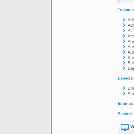
Tratamie
Adi
Ado
Alc
Ang
An
Aut
Aut
Bor
Bul
De
Especial
EM
Se
Idiomas
Sesión:
W