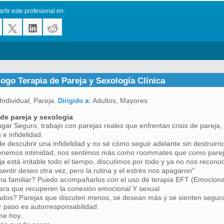
tir este profesional en:
ogo Terapia de Pareja y Sexología Clínica
Individual, Pareja.
Adultos, Mayores
Dirigido a:
 de pareja y sexologia
gar Seguro, trabajo con parejas reales que enfrentan crisis de pareja,
 e infidelidad.
e descubrir una infidelidad y no sé cómo seguir adelante sin destruirn
tenemos intimidad, nos sentimos más como roommates que como parej
ja está irritable todo el tiempo, discutimos por todo y ya no nos recon
sentir deseo otra vez, pero la rutina y el estrés nos apagaron"
a familiar? Puedo acompañarlos con el uso de terapia EFT (Emociona
para que recuperen la conexión emocional Y sexual.
dos? Parejas que discuten menos, se desean más y se sienten segura
r paso es autorresponsabilidad.
me hoy.