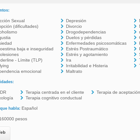
ntos:
cción Sexual
Depresión
pción (dificultades)
Divorcio
oholismo
Drogodependencias
ustia
Duelos y pérdidas
siedad
Enfermedades psicosomáticas
oestima baja e inseguridad
Estrés Postraumático
olesiones
Estrés y agotamiento
derline - Límite (TLP)
Ira
lying
Irritabilidad e Histeria
pendencia emocional
Maltrato
idades:
DR
Terapia centrada en el cliente
Terapia de aceptació
xología
Terapia cognitivo conductual
Español
 que habla:
160000 pesos
eb