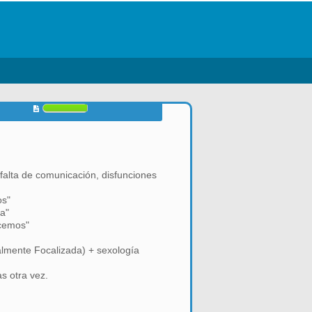
 falta de comunicación, disfunciones
os"
a"
ocemos"
lmente Focalizada) + sexología
s otra vez.