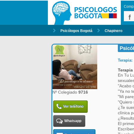
Compar
Psicólogos Bogotá
Chapinero
Psicól
Terapia:
Terapia
En Tu Lu
sexuales
"Acabo d
"Ya no 
Nº Colegiado
9716
"Mi pare
"Quiero 
Ver teléfono
¿Te suen
clínica 
¿Resulta
Whatsapp
El prime
Escríbe