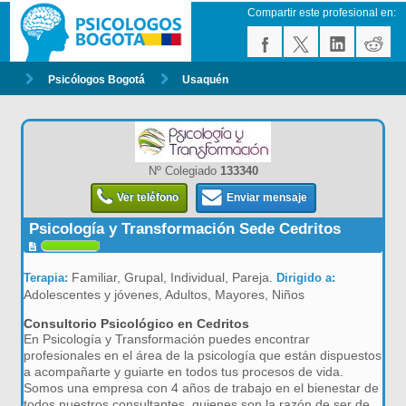
Compartir este profesional en:
Psicólogos Bogotá
Usaquén
Nº Colegiado
133340
Ver teléfono
Enviar mensaje
Psicología y Transformación Sede Cedritos
Familiar, Grupal, Individual, Pareja.
Terapia:
Dirigido a:
Adolescentes y jóvenes, Adultos, Mayores, Niños
Consultorio Psicológico en Cedritos
En Psicología y Transformación puedes encontrar
profesionales en el área de la psicología que están dispuestos
a acompañarte y guiarte en todos tus procesos de vida.
Somos una empresa con 4 años de trabajo en el bienestar de
todos nuestros consultantes, quienes son la razón de ser de