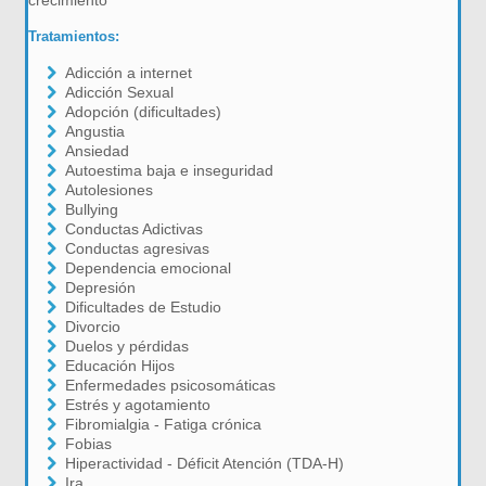
crecimiento
Tratamientos:
Adicción a internet
Adicción Sexual
Adopción (dificultades)
Angustia
Ansiedad
Autoestima baja e inseguridad
Autolesiones
Bullying
Conductas Adictivas
Conductas agresivas
Dependencia emocional
Depresión
Dificultades de Estudio
Divorcio
Duelos y pérdidas
Educación Hijos
Enfermedades psicosomáticas
Estrés y agotamiento
Fibromialgia - Fatiga crónica
Fobias
Hiperactividad - Déficit Atención (TDA-H)
Ira