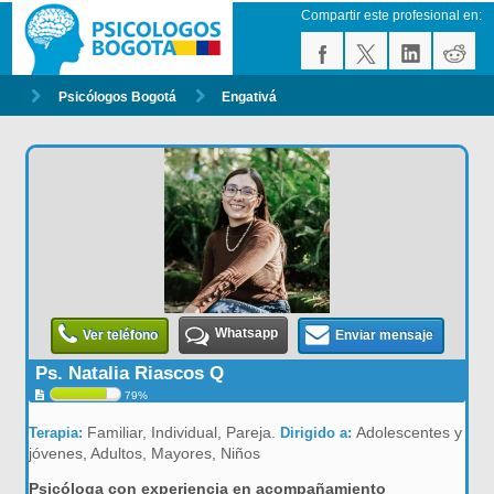
Compartir este profesional en:
Psicólogos Bogotá
Engativá
Whatsapp
Ver teléfono
Enviar mensaje
Ps. Natalia Riascos Q
79%
Familiar, Individual, Pareja.
Adolescentes y
Terapia:
Dirigido a:
jóvenes, Adultos, Mayores, Niños
Psicóloga con experiencia en acompañamiento