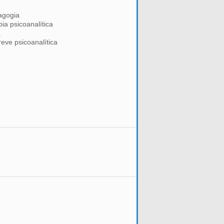
agogia
pia psicoanalítica
a
reve psicoanalítica