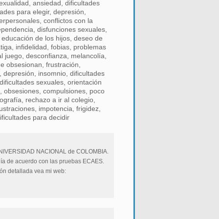
xualidad, ansiedad, dificultades
tades para elegir, depresión,
erpersonales, conflictos con la
ependencia, disfunciones sexuales,
, educación de los hijos, deseo de
iga, infidelidad, fobias, problemas
al juego, desconfianza, melancolía,
ue obsesionan, frustración,
, depresión, insomnio, dificultades
ificultades sexuales, orientación
o, obsesiones, compulsiones, poco
rafía, rechazo a ir al colegio,
rustraciones, impotencia, frigidez,
ficultades para decidir
a UNIVERSIDAD NACIONAL de COLOMBIA.
gía de acuerdo con las pruebas ECAES.
ión detallada vea mi web: