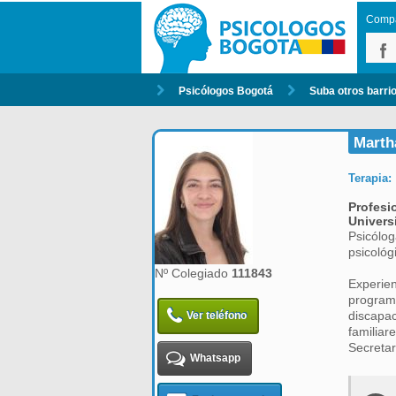
Compar
Psicólogos Bogotá
Suba otros barri
Marth
Terapia:
Profesi
Univers
Psicólog
psicológ
Nº Colegiado
111843
Experien
programa
discapac
Ver teléfono
familiare
Secretar
Whatsapp