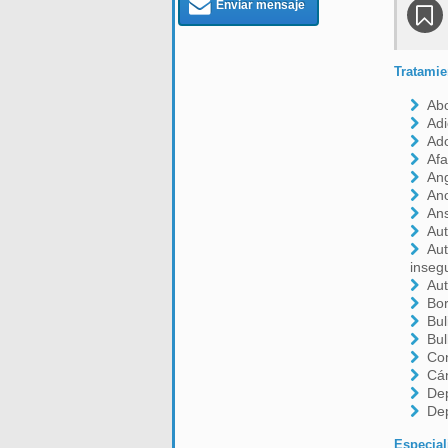
Enviar mensaje
Tratamie
Ab
Adi
Ado
Afa
Ang
An
An
Aut
Aut
inseg
Aut
Bor
Bul
Bul
Co
Cá
De
De
Especial