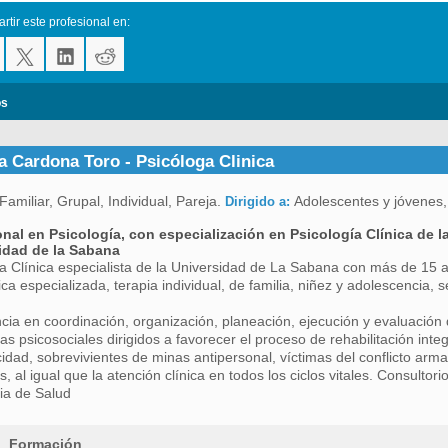
tir este profesional en:
os
a Cardona Toro - Psicóloga Clinica
Familiar, Grupal, Individual, Pareja.
Adolescentes y jóvenes,
Dirigido a:
onal en Psicología, con especialización en Psicología Clínica de l
idad de la Sabana
a Clínica especialista de la Universidad de La Sabana con más de 15 
ica especializada, terapia individual, de familia, niñez y adolescencia, 
cia en coordinación, organización, planeación, ejecución y evaluación 
s psicosociales dirigidos a favorecer el proceso de rehabilitación inte
idad, sobrevivientes de minas antipersonal, víctimas del conflicto arm
s, al igual que la atención clínica en todos los ciclos vitales. Consultor
ia de Salud
Formación