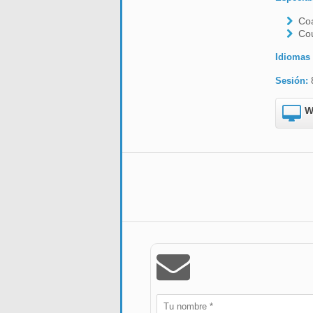
Co
Cou
Idiomas
Sesión:
W