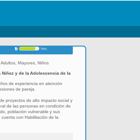
79%
 Adultos, Mayores, Niños
a Niñez y de la Adolescencia de la
años de experiencia en atención
sesiones de pareja.
de proyectos de alto impacto social y
gral de las personas en condición de
ado, población vulnerable y sus
io cuenta con Habilitación de la