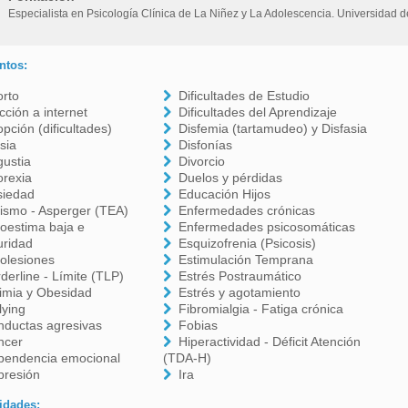
Especialista en Psicología Clínica de La Niñez y La Adolescencia. Universidad
ntos:
orto
Dificultades de Estudio
cción a internet
Dificultades del Aprendizaje
pción (dificultades)
Disfemia (tartamudeo) y Disfasia
sia
Disfonías
ustia
Divorcio
orexia
Duelos y pérdidas
siedad
Educación Hijos
ismo - Asperger (TEA)
Enfermedades crónicas
oestima baja e
Enfermedades psicosomáticas
uridad
Esquizofrenia (Psicosis)
olesiones
Estimulación Temprana
derline - Límite (TLP)
Estrés Postraumático
imia y Obesidad
Estrés y agotamiento
lying
Fibromialgia - Fatiga crónica
nductas agresivas
Fobias
ncer
Hiperactividad - Déficit Atención
pendencia emocional
(TDA-H)
presión
Ira
idades: