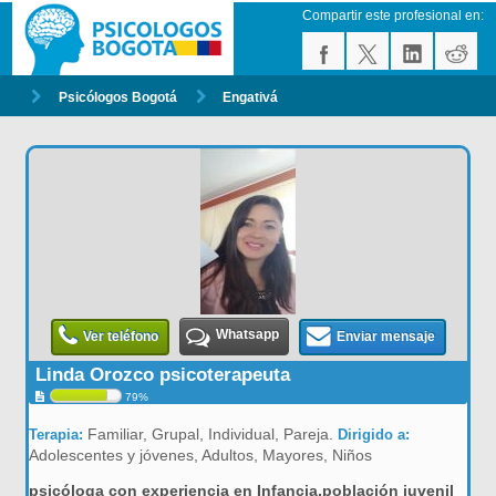
Compartir este profesional en:
Psicólogos Bogotá
Engativá
Whatsapp
Ver teléfono
Enviar mensaje
Linda Orozco psicoterapeuta
79%
Familiar, Grupal, Individual, Pareja.
Terapia:
Dirigido a:
Adolescentes y jóvenes, Adultos, Mayores, Niños
psicóloga con experiencia en Infancia,población juvenil