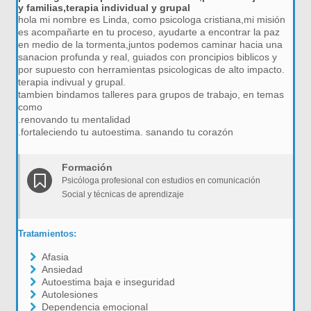
y familias,terapia individual y grupal
hola mi nombre es Linda, como psicologa cristiana,mi misión
es acompañarte en tu proceso, ayudarte a encontrar la paz
en medio de la tormenta,juntos podemos caminar hacia una
sanacion profunda y real, guiados con proncipios biblicos y
por supuesto con herramientas psicologicas de alto impacto.
terapia indivual y grupal.
tambien bindamos talleres para grupos de trabajo, en temas
como
.renovando tu mentalidad
.fortaleciendo tu autoestima. sanando tu corazón
Formación
Psicóloga profesional con estudios en comunicación
Social y técnicas de aprendizaje
Tratamientos:
Afasia
Ansiedad
Autoestima baja e inseguridad
Autolesiones
Dependencia emocional