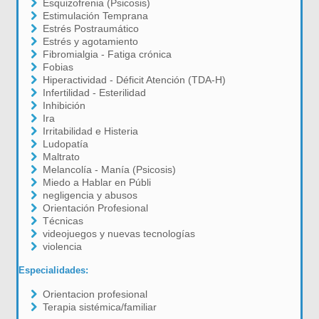
Esquizofrenia (Psicosis)
Estimulación Temprana
Estrés Postraumático
Estrés y agotamiento
Fibromialgia - Fatiga crónica
Fobias
Hiperactividad - Déficit Atención (TDA-H)
Infertilidad - Esterilidad
Inhibición
Ira
Irritabilidad e Histeria
Ludopatía
Maltrato
Melancolía - Manía (Psicosis)
Miedo a Hablar en Públi
negligencia y abusos
Orientación Profesional
Técnicas
videojuegos y nuevas tecnologías
violencia
Especialidades:
Orientacion profesional
Terapia sistémica/familiar