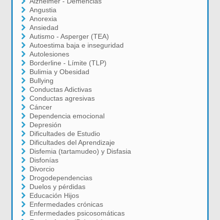
Alzheimer - Demencias
Angustia
Anorexia
Ansiedad
Autismo - Asperger (TEA)
Autoestima baja e inseguridad
Autolesiones
Borderline - Límite (TLP)
Bulimia y Obesidad
Bullying
Conductas Adictivas
Conductas agresivas
Cáncer
Dependencia emocional
Depresión
Dificultades de Estudio
Dificultades del Aprendizaje
Disfemia (tartamudeo) y Disfasia
Disfonías
Divorcio
Drogodependencias
Duelos y pérdidas
Educación Hijos
Enfermedades crónicas
Enfermedades psicosomáticas