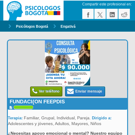
Compartir este profesional en:
Psicólogos Bogotá
Engativá
Ver teléfono
Enviar mensaje
FUNDACI{ON FEEPDIS
Familiar, Grupal, Individual, Pareja.
Terapia:
Dirigido a:
Adolescentes y jóvenes, Adultos, Mayores, Niños
¿Necesitas apoyo emocional o mental? Nuestro equipo