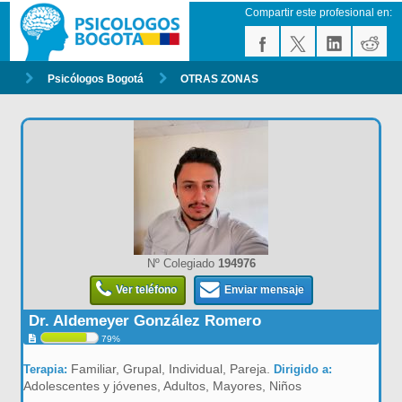
Compartir este profesional en:
Psicólogos Bogotá
OTRAS ZONAS
Nº Colegiado
194976
Ver teléfono
Enviar mensaje
Dr. Aldemeyer González Romero
79%
Familiar, Grupal, Individual, Pareja.
Terapia:
Dirigido a:
Adolescentes y jóvenes, Adultos, Mayores, Niños