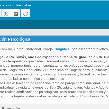
tir este profesional en:
ión Psicológica
Familiar, Grupal, Individual, Pareja.
Adolescentes y jóvenes,
Dirigido a:
ga Santo Tomás, años de experiencia, fecha de graduación de Dic
ones terapéuticas que trabajo son realizadas junto con el paciente, y/o 
De igual manera teniendo en cuenta tanto los enfoques estudiados y tr
lisis, Cognitivo-Conductual y Humanismo de Rogers; pero igualmente lo
ue es necesario entender y movilizar los recursos y la realidad actual, 
terapías lúdica con : niños y adolescentes
de Pareja: teniendo dos espacios tanto de pareja como individual, no pe
individual: dirigida a: jóvenes de 18 a 25, adulto-joven. Adultos y Adult
te realizo certificaciones psicológicas, para procesos conciliatorios y d
s, con la tarjeta profesional expedida por el Colegio Colombiano de Ps
Formación