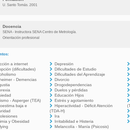
U. Santo Tomás. 2001
Docencia
SENA - Instructora SENA Centro de Metrología.
Orientación profesional
ntos:
cción a internet
Depresión
pción (dificultades)
Dificultades de Estudio
oholismo
Dificultades del Aprendizaje
zheimer - Demencias
Divorcio
ustia
Drogodependencias
orexia
Duelos y pérdidas
siedad
Educación Hijos
ismo - Asperger (TEA)
Estrés y agotamiento
oestima baja e
Hiperactividad - Déficit Atención
(
uridad
(TDA-H)
olesiones
Ira
imia y Obesidad
Irritabilidad e Histeria
lying
Melancolía - Manía (Psicosis)