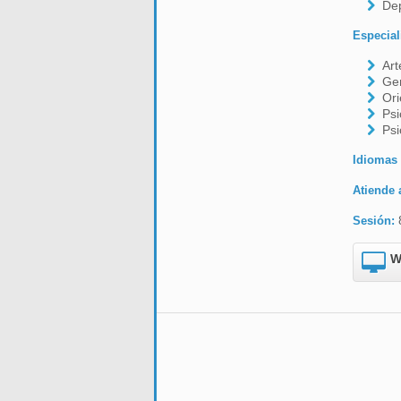
De
Especial
Art
Ger
Ori
Psi
Psi
Idiomas
Atiende 
Sesión:
W