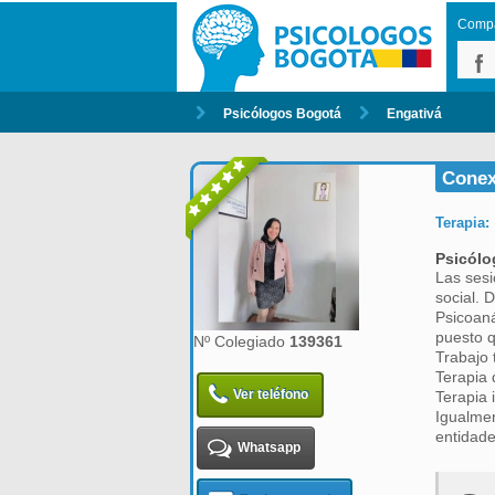
Compar
Psicólogos Bogotá
Engativá
Conex
Terapia:
Psicólo
Las sesi
social. 
Psicoaná
puesto q
Nº Colegiado
139361
Trabajo 
Terapia 
Ver teléfono
Terapia 
Igualmen
entidade
Whatsapp