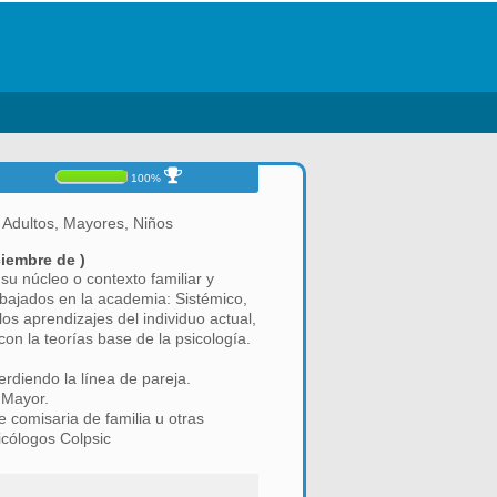
100%
 Adultos, Mayores, Niños
iembre de )
su núcleo o contexto familiar y
abajados en la academia: Sistémico,
s aprendizajes del individuo actual,
con la teorías base de la psicología.
rdiendo la línea de pareja.
o Mayor.
e comisaria de familia u otras
icólogos Colpsic