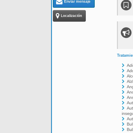
Enviar mensaje
Localización
Tratamie
Adi
Ado
Alc
Al
Ang
An
An
Aut
Aut
inseg
Aut
Bul
Bul