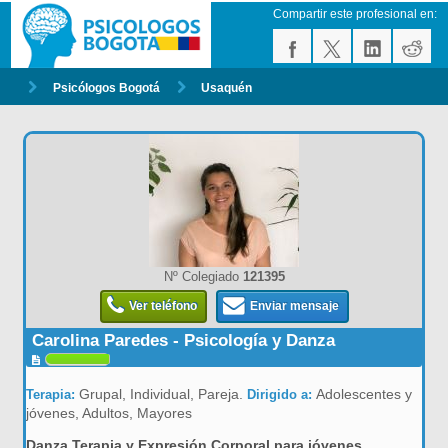
Compartir este profesional en:
Psicólogos Bogotá
Usaquén
Nº Colegiado
121395
Ver teléfono
Enviar mensaje
Carolina Paredes - Psicología y Danza
Grupal, Individual, Pareja.
Adolescentes y
Terapia:
Dirigido a:
jóvenes, Adultos, Mayores
Danza Terapia y Expresión Corporal para jóvenes,