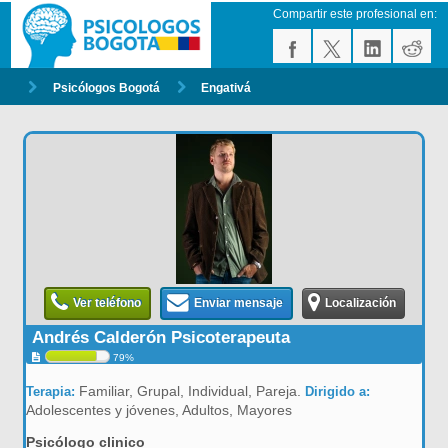
Compartir este profesional en:
Psicólogos Bogotá
Engativá
Ver teléfono
Enviar mensaje
Localización
Andrés Calderón Psicoterapeuta
79%
Familiar, Grupal, Individual, Pareja.
Terapia:
Dirigido a:
Adolescentes y jóvenes, Adultos, Mayores
Psicólogo clinico