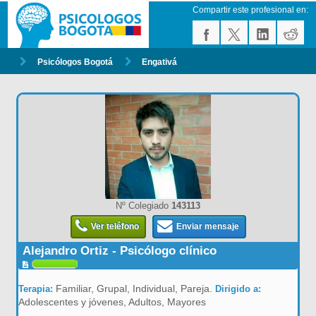
Compartir este profesional en:
Psicólogos Bogotá
Engativá
Nº Colegiado
143113
Ver teléfono
Enviar mensaje
Alejandro Ortiz - Psicólogo clínico
Familiar, Grupal, Individual, Pareja.
Terapia:
Dirigido a:
Adolescentes y jóvenes, Adultos, Mayores