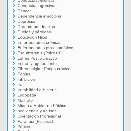
Conductas Adictivas
Conductas agresivas
Cáncer
Dependencia emocional
Depresión
Drogodependencias
Duelos y pérdidas
Educación Hijos
Enfermedades crónicas
Enfermedades psicosomáticas
Esquizofrenia (Psicosis)
Estrés Postraumático
Estrés y agotamiento
Fibromialgia - Fatiga crónica
Fobias
Inhibición
Ira
Irritabilidad e Histeria
Ludopatía
Maltrato
Miedo a Hablar en Público
negligencia y abusos
Orientación Profesional
Paranoia (Psicosis)
Pánico